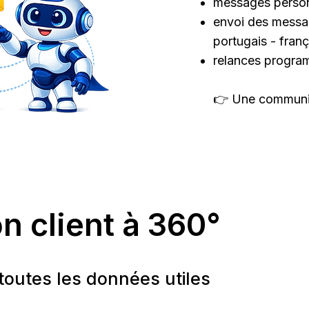
messages personn
envoi des messag
portugais - frança
relances progr
👉 Une communica
n client à 360°
toutes les données utiles