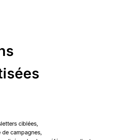
ns
tisées
etters ciblées,
é de campagnes,