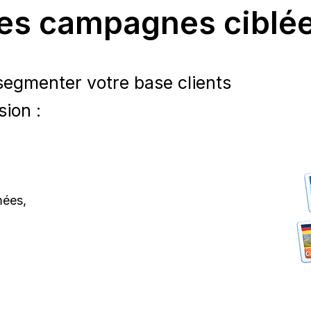
es campagnes ciblé
egmenter votre base clients
ion :
mées,