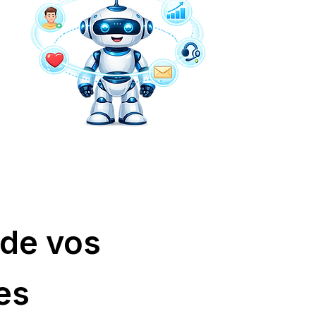
de vos
es