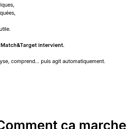
iques,
quées,
utile.
IA Match&Target intervient.
alyse, comprend… puis agit automatiquement.
Comment ça marche