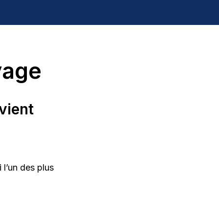
yage
evient
 l’un des plus