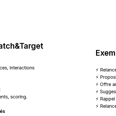
atch&Target
Exem
ces, interactions
⚡ Relance
⚡ Proposi
⚡ Offre a
t
⚡ Sugges
ts, scoring.
⚡ Rappel 
⚡ Relance
tés