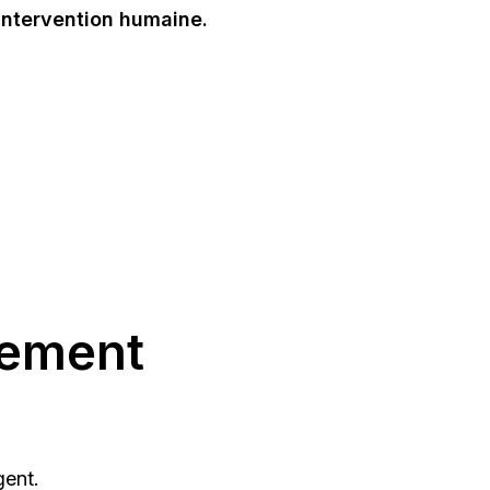
intervention humaine.
tement
gent.