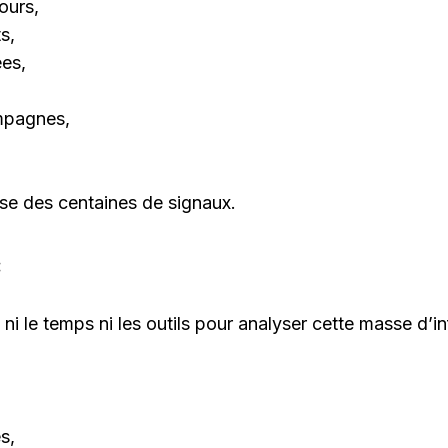
ours,
s,
ées,
mpagnes,
sse des centaines de signaux.
:
ni le temps ni les outils pour analyser cette masse d’i
s,