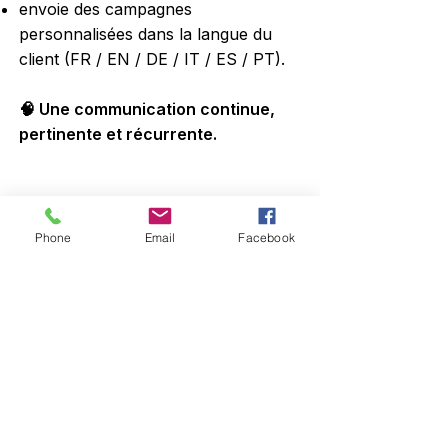
envoie des campagnes
personnalisées dans la langue du
client (FR / EN / DE / IT / ES / PT).
🧠 Une communication continue,
pertinente et récurrente.
Phone
Email
Facebook
Innovation
reconnue
Le robot
Match&Target
est l’une
des premières applications d’IA
dédiées au tourisme en France et a