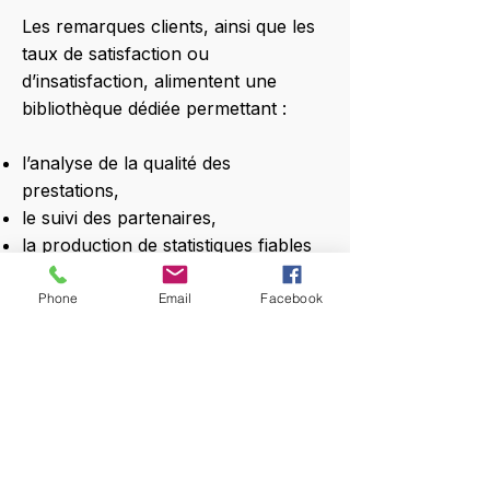
Les remarques clients, ainsi que les
taux de satisfaction ou
d’insatisfaction, alimentent une
bibliothèque dédiée permettant :
l’analyse de la qualité des
prestations,
le suivi des partenaires,
la production de statistiques fiables
et exploitables.
bibliothèque de satisfaction
Phone
Email
Facebook
indispensable aux statistiques
👉 Un outil clé pour piloter la qualité
et améliorer en continu.